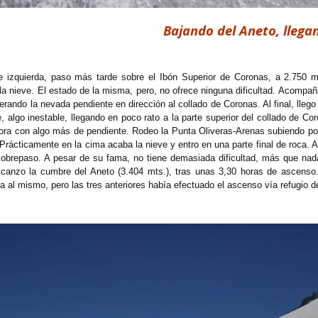
Bajando del Aneto, llega
 izquierda, paso más tarde sobre el Ibón Superior de Coronas, a 2.750 met
n la nieve. El estado de la misma, pero, no ofrece ninguna dificultad. Acom
ando la nevada pendiente en dirección al collado de Coronas. Al final, llego
, algo inestable, llegando en poco rato a la parte superior del collado de C
ora con algo más de pendiente. Rodeo la Punta Oliveras-Arenas subiendo po
 Prácticamente en la cima acaba la nieve y entro en una parte final de roca.
obrepaso. A pesar de su fama, no tiene demasiada dificultad, más que na
alcanzo la cumbre del Aneto (3.404 mts.), tras unas 3,30 horas de ascenso.
a al mismo, pero las tres anteriores había efectuado el ascenso vía refugio 