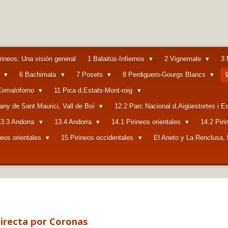
rineos: Una visión general
1 Balaitús-Infiernos
2 Vignemale
3 
a
6 Bachimala
7 Posets
8 Perdiguero-Gourgs Blancs
-Comaloforno
11 Pica d,Estats-Mont-roig
tany de Sant Maurici, Vall de Boí
12.2 Parc Nacional d,Aigüestortes i E
13.3 Andorra
13.4 Andorra
14.1 Pirineos orientales
14.2 Piri
neos orientales
15 Pirineos occidentales
El Aneto y La Renclusa, 
directa por Coronas