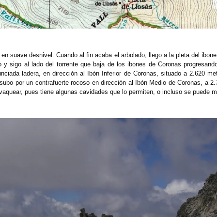
 en suave desnivel. Cuando al fin acaba el arbolado, llego a la pleta del ibon
 y sigo al lado del torrente que baja de los ibones de Coronas progresand
ciada ladera, en dirección al Ibón Inferior de Coronas, situado a 2.620 metr
subo por un contrafuerte rocoso en dirección al Ibón Medio de Coronas, a 2
vaquear, pues tiene algunas cavidades que lo permiten, o incluso se puede m