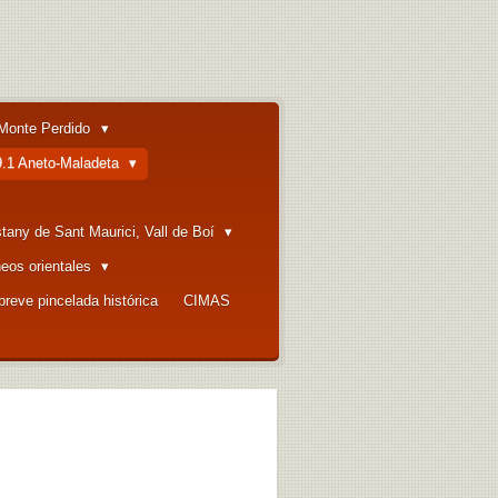
Monte Perdido
9.1 Aneto-Maladeta
stany de Sant Maurici, Vall de Boí
neos orientales
breve pincelada histórica
CIMAS