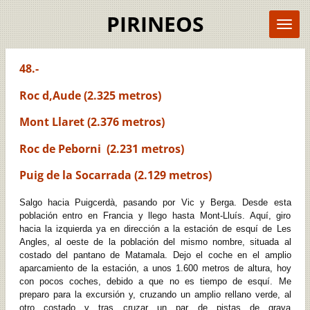
Ir
PIRINEOS
al
contenido
principal
48.-
Roc d,Aude (2.325 metros)
Mont Llaret (2.376 metros)
Roc de Peborni (2.231 metros)
Puig de la Socarrada (2.129 metros)
Salgo hacia Puigcerdà, pasando por Vic y Berga. Desde esta
población entro en Francia y llego hasta Mont-Lluís. Aquí, giro
hacia la izquierda ya en dirección a la estación de esquí de Les
Angles, al oeste de la población del mismo nombre, situada al
costado del pantano de Matamala. Dejo el coche en el amplio
aparcamiento de la estación, a unos 1.600 metros de altura, hoy
con pocos coches, debido a que no es tiempo de esquí. Me
preparo para la excursión y, cruzando un amplio rellano verde, al
otro costado y tras cruzar un par de pistas de grava