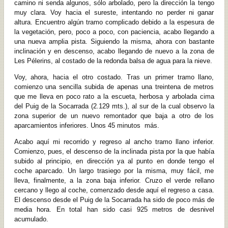
camino ni senda algunos, sólo arbolado, pero la dirección la tengo
muy clara. Voy hacia el sureste, intentando no perder ni ganar
altura. Encuentro algún tramo complicado debido a la espesura de
la vegetación, pero, poco a poco, con paciencia, acabo llegando a
una nueva amplia pista. Siguiendo la misma, ahora con bastante
inclinación y en descenso, acabo llegando de nuevo a la zona de
Les Pélerins, al costado de la redonda balsa de agua para la nieve.
Voy, ahora, hacia el otro costado. Tras un primer tramo llano,
comienzo una sencilla subida de apenas una treintena de metros
que me lleva en poco rato a la escueta, herbosa y arbolada cima
del Puig de la Socarrada (2.129 mts.), al sur de la cual observo la
zona superior de un nuevo remontador que baja a otro de los
aparcamientos inferiores. Unos 45 minutos más.
Acabo aquí mi recorrido y regreso al ancho tramo llano inferior.
Comienzo, pues, el descenso de la inclinada pista por la que había
subido al principio, en dirección ya al punto en donde tengo el
coche aparcado. Un largo trasiego por la misma, muy fácil, me
lleva, finalmente, a la zona baja inferior. Cruzo el verde rellano
cercano y llego al coche, comenzado desde aquí el regreso a casa.
El descenso desde el Puig de la Socarrada ha sido de poco más de
media hora. En total han sido casi 925 metros de desnivel
acumulado.