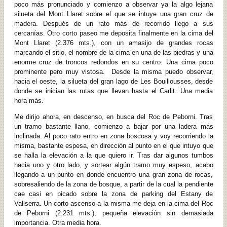
poco más pronunciado y comienzo a observar ya la algo lejana
silueta del Mont Llaret sobre el que se intuye una gran cruz de
madera. Después de un rato más de recorrido llego a sus
cercanías. Otro corto paseo me deposita finalmente en la cima del
Mont Llaret (2.376 mts.), con un amasijo de grandes rocas
marcando el sitio, el nombre de la cima en una de las piedras y una
enorme cruz de troncos redondos en su centro. Una cima poco
prominente pero muy vistosa. Desde la misma puedo observar,
hacia el oeste, la silueta del gran lago de Les Bouillousses, desde
donde se inician las rutas que llevan hasta el Carlit. Una media
hora más.
Me dirijo ahora, en descenso, en busca del Roc de Peborni. Tras
un tramo bastante llano, comienzo a bajar por una ladera más
inclinada. Al poco rato entro en zona boscosa y voy recorriendo la
misma, bastante espesa, en dirección al punto en el que intuyo que
se halla la elevación a la que quiero ir. Tras dar algunos tumbos
hacia uno y otro lado, y sortear algún tramo muy espeso, acabo
llegando a un punto en donde encuentro una gran zona de rocas,
sobresaliendo de la zona de bosque, a partir de la cual la pendiente
cae casi en picado sobre la zona de parking del Estany de
Vallserra. Un corto ascenso a la misma me deja en la cima del Roc
de Peborni (2.231 mts.), pequeña elevación sin demasiada
importancia. Otra media hora.