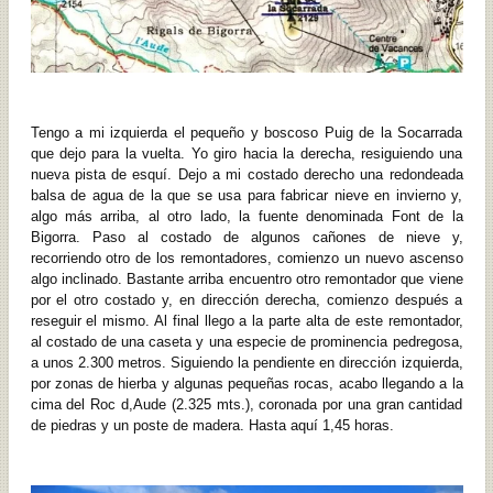
Tengo a mi izquierda el pequeño y boscoso Puig de la Socarrada
que dejo para la vuelta. Yo giro hacia la derecha, resiguiendo una
nueva pista de esquí. Dejo a mi costado derecho una redondeada
balsa de agua de la que se usa para fabricar nieve en invierno y,
algo más arriba, al otro lado, la fuente denominada Font de la
Bigorra. Paso al costado de algunos cañones de nieve y,
recorriendo otro de los remontadores, comienzo un nuevo ascenso
algo inclinado. Bastante arriba encuentro otro remontador que viene
por el otro costado y, en dirección derecha, comienzo después a
reseguir el mismo. Al final llego a la parte alta de este remontador,
al costado de una caseta y una especie de prominencia pedregosa,
a unos 2.300 metros. Siguiendo la pendiente en dirección izquierda,
por zonas de hierba y algunas pequeñas rocas, acabo llegando a la
cima del Roc d,Aude (2.325 mts.), coronada por una gran cantidad
de piedras y un poste de madera. Hasta aquí 1,45 horas.