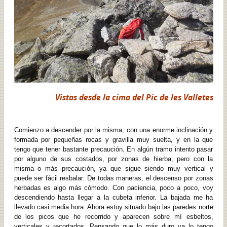
Vistas desde la cima del Pic de les Valletes
Comienzo a descender por la misma, con una enorme inclinación y
formada por pequeñas rocas y gravilla muy suelta, y en la que
tengo que tener bastante precaución. En algún tramo intento pasar
por alguno de sus costados, por zonas de hierba, pero con la
misma o más precaución, ya que sigue siendo muy vertical y
puede ser fácil resbalar. De todas maneras, el descenso por zonas
herbadas es algo más cómodo. Con paciencia, poco a poco, voy
descendiendo hasta llegar a la cubeta inferior. La bajada me ha
llevado casi media hora. Ahora estoy situado bajo las paredes norte
de los picos que he recorrido y aparecen sobre mí esbeltos,
verticales y recortados. Pensando que lo más duro ya lo tengo