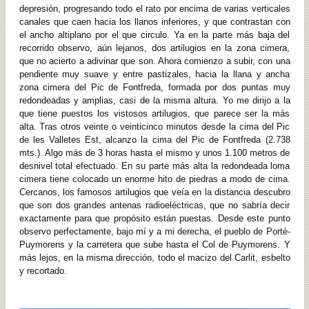
depresión, progresando todo el rato por encima de varias verticales
canales que caen hacia los llanos inferiores, y que contrastan con
el ancho altiplano por el que circulo. Ya en la parte más baja del
recorrido observo, aún lejanos, dos artilugios en la zona cimera,
que no acierto a adivinar que son. Ahora comienzo a subir, con una
pendiente muy suave y entre pastizales, hacia la llana y ancha
zona cimera del Pic de Fontfreda, formada por dos puntas muy
redondeadas y amplias, casi de la misma altura. Yo me dirijo a la
que tiene puestos los vistosos artilugios, que parece ser la más
alta. Tras otros veinte o veinticinco minutos desde la cima del Pic
de les Valletes Est, alcanzo la cima del Pic de Fontfreda (2.738
mts.). Algo más de 3 horas hasta el mismo y unos 1.100 metros de
desnivel total efectuado. En su parte más alta la redondeada loma
cimera tiene colocado un enorme hito de piedras a modo de cima.
Cercanos, los famosos artilugios que veía en la distancia descubro
que son dos grandes antenas radioeléctricas, que no sabría decir
exactamente para que propósito están puestas. Desde este punto
observo perfectamente, bajo mí y a mi derecha, el pueblo de Portè-
Puymorens y la carretera que sube hasta el Col de Puymorens. Y
más lejos, en la misma dirección, todo el macizo del Carlit, esbelto
y recortado.