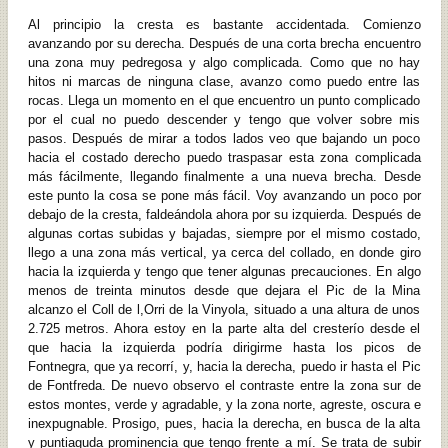
Al principio la cresta es bastante accidentada. Comienzo
avanzando por su derecha. Después de una corta brecha encuentro
una zona muy pedregosa y algo complicada. Como que no hay
hitos ni marcas de ninguna clase, avanzo como puedo entre las
rocas. Llega un momento en el que encuentro un punto complicado
por el cual no puedo descender y tengo que volver sobre mis
pasos. Después de mirar a todos lados veo que bajando un poco
hacia el costado derecho puedo traspasar esta zona complicada
más fácilmente, llegando finalmente a una nueva brecha. Desde
este punto la cosa se pone más fácil. Voy avanzando un poco por
debajo de la cresta, faldeándola ahora por su izquierda. Después de
algunas cortas subidas y bajadas, siempre por el mismo costado,
llego a una zona más vertical, ya cerca del collado, en donde giro
hacia la izquierda y tengo que tener algunas precauciones. En algo
menos de treinta minutos desde que dejara el Pic de la Mina
alcanzo el Coll de l,Orri de la Vinyola, situado a una altura de unos
2.725 metros. Ahora estoy en la parte alta del cresterío desde el
que hacia la izquierda podría dirigirme hasta los picos de
Fontnegra, que ya recorrí, y, hacia la derecha, puedo ir hasta el Pic
de Fontfreda. De nuevo observo el contraste entre la zona sur de
estos montes, verde y agradable, y la zona norte, agreste, oscura e
inexpugnable. Prosigo, pues, hacia la derecha, en busca de la alta
y puntiaguda prominencia que tengo frente a mí. Se trata de subir