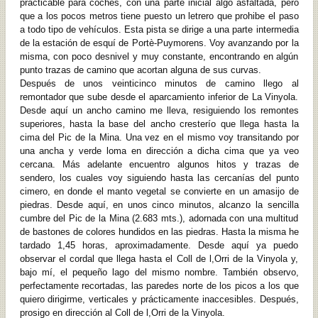
practicable para coches, con una parte inicial algo asfaltada, pero
que a los pocos metros tiene puesto un letrero que prohibe el paso
a todo tipo de vehículos. Esta pista se dirige a una parte intermedia
de la estación de esquí de Portè-Puymorens. Voy avanzando por la
misma, con poco desnivel y muy constante, encontrando en algún
punto trazas de camino que acortan alguna de sus curvas.
Después de unos veinticinco minutos de camino llego al
remontador que sube desde el aparcamiento inferior de La Vinyola.
Desde aquí un ancho camino me lleva, resiguiendo los remontes
superiores, hasta la base del ancho cresterío que llega hasta la
cima del Pic de la Mina. Una vez en el mismo voy transitando por
una ancha y verde loma en dirección a dicha cima que ya veo
cercana. Más adelante encuentro algunos hitos y trazas de
sendero, los cuales voy siguiendo hasta las cercanías del punto
cimero, en donde el manto vegetal se convierte en un amasijo de
piedras. Desde aquí, en unos cinco minutos, alcanzo la sencilla
cumbre del Pic de la Mina (2.683 mts.), adornada con una multitud
de bastones de colores hundidos en las piedras. Hasta la misma he
tardado 1,45 horas, aproximadamente. Desde aquí ya puedo
observar el cordal que llega hasta el Coll de l,Orri de la Vinyola y,
bajo mí, el pequeño lago del mismo nombre. También observo,
perfectamente recortadas, las paredes norte de los picos a los que
quiero dirigirme, verticales y prácticamente inaccesibles. Después,
prosigo en dirección al Coll de l,Orri de la Vinyola.