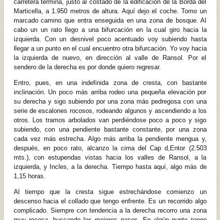
carretera termina, justo al costado de la edificación de la Borda del
Marticella, a 1.950 metros de altura. Aquí dejo el coche. Tomo un
marcado camino que entra enseguida en una zona de bosque. Al
cabo un un rato llego a una bifurcación en la cual giro hacia la
izquierda. Con un desnivel poco acentuado voy subiendo hasta
llegar a un punto en el cual encuentro otra bifurcación. Yo voy hacia
la izquierda de nuevo, en dirección al valle de Ransol. Por el
sendero de la derecha es por donde quiero regresar.
Entro, pues, en una indefinida zona de cresta, con bastante
inclinación. Un poco más arriba rodeo una pequeña elevación por
su derecha y sigo subiendo por una zona más pedregosa con una
serie de escalones rocosos, rodeando algunos y ascendiendo a los
otros. Los tramos arbolados van perdiéndose poco a poco y sigo
subiendo, con una pendiente bastante constante, por una zona
cada vez más estrecha. Algo más arriba la pendiente mengua y,
después, en poco rato, alcanzo la cima del Cap d,Entor (2.503
mts.), con estupendas vistas hacia los valles de Ransol, a la
izquierda, y Incles, a la derecha. Tiempo hasta aquí, algo más de
1,15 horas.
Al tiempo que la cresta sigue estrechándose comienzo un
descenso hacia el collado que tengo enfrente. Es un recorrido algo
complicado. Siempre con tendencia a la derecha recorro una zona
muy rocosa, buscando los mejores pasos. En algún punto tengo