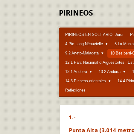
Ir
PIRINEOS
al
contenido
principal
PIRINEOS EN SOLITARIO, Jordi
Pi
4 Pic Long-Néouvielle
5 La Muni
9.2 Aneto-Maladeta
10 Besiberri
12.1 Parc Nacional d,Aigüestortes i Es
13.1 Andorra
13.2 Andorra
14.3 Pirineos orientales
14.4 Piri
Reflexiones
1.-
Punta Alta (3.014 metr