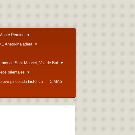
Monte Perdido
9.1 Aneto-Maladeta
stany de Sant Maurici, Vall de Boí
neos orientales
breve pincelada histórica
CIMAS