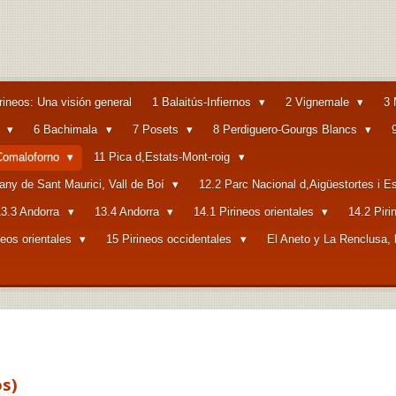
rineos: Una visión general
1 Balaitús-Infiernos
2 Vignemale
3 
a
6 Bachimala
7 Posets
8 Perdiguero-Gourgs Blancs
-Comaloforno
11 Pica d,Estats-Mont-roig
tany de Sant Maurici, Vall de Boí
12.2 Parc Nacional d,Aigüestortes i E
13.3 Andorra
13.4 Andorra
14.1 Pirineos orientales
14.2 Piri
neos orientales
15 Pirineos occidentales
El Aneto y La Renclusa, 
os)