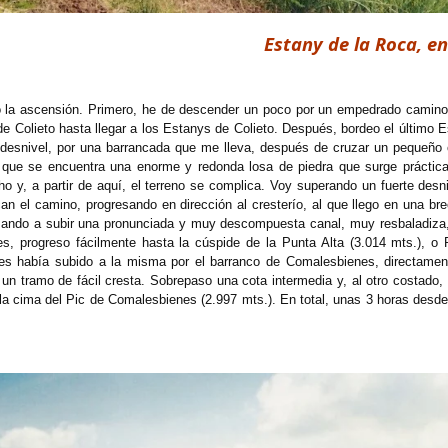
Estany de la Roca, en
o la ascensión. Primero, he de descender un poco por un empedrado camino h
de Colieto hasta llegar a los Estanys de Colieto. Después, bordeo el último 
desnivel, por una barrancada que me lleva, después de cruzar un pequeño 
 que se encuentra una enorme y redonda losa de piedra que surge práctica
 y, a partir de aquí, el terreno se complica. Voy superando un fuerte desni
n el camino, progresando en dirección al cresterío, al que llego en una br
nzando a subir una pronunciada y muy descompuesta canal, muy resbaladiza, 
es, progreso fácilmente hasta la cúspide de la Punta Alta (3.014 mts.), 
es había subido a la misma por el barranco de Comalesbienes, directamen
 un tramo de fácil cresta. Sobrepaso una cota intermedia y, al otro costado
la cima del Pic de Comalesbienes (2.997 mts.). En total, unas 3 horas desd