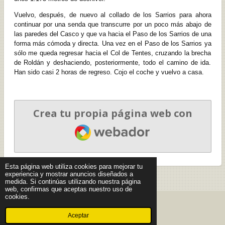
Vuelvo, después, de nuevo al collado de los Sarrios para ahora
continuar por una senda que transcurre por un poco más abajo de
las paredes del Casco y que va hacia el Paso de los Sarrios de una
forma más cómoda y directa. Una vez en el Paso de los Sarrios ya
sólo me queda regresar hacia el Col de Tentes, cruzando la brecha
de Roldán y deshaciendo, posteriormente, todo el camino de ida.
Han sido casi 2 horas de regreso. Cojo el coche y vuelvo a casa.
Crea tu propia página web con
Webador
Esta página web utiliza cookies para mejorar tu
experiencia y mostrar anuncios diseñados a
medida. Si continúas utilizando nuestra página
web, confirmas que aceptas nuestro uso de
cookies.
© 2022 - 2026 PIRINEOS
Aceptar
Con la tecnología de
Webador