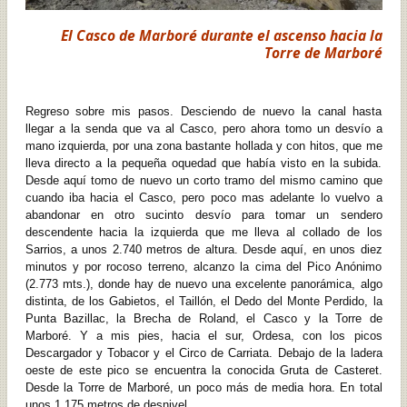
El Casco de Marboré durante el ascenso hacia la
Torre de Marboré
Regreso sobre mis pasos. Desciendo de nuevo la canal hasta
llegar a la senda que va al Casco, pero ahora tomo un desvío a
mano izquierda, por una zona bastante hollada y con hitos, que me
lleva directo a la pequeña oquedad que había visto en la subida.
Desde aquí tomo de nuevo un corto tramo del mismo camino que
cuando iba hacia el Casco, pero poco mas adelante lo vuelvo a
abandonar en otro sucinto desvío para tomar un sendero
descendente hacia la izquierda que me lleva al collado de los
Sarrios, a unos 2.740 metros de altura. Desde aquí, en unos diez
minutos y por rocoso terreno, alcanzo la cima del Pico Anónimo
(2.773 mts.), donde hay de nuevo una excelente panorámica, algo
distinta, de los Gabietos, el Taillón, el Dedo del Monte Perdido, la
Punta Bazillac, la Brecha de Roland, el Casco y la Torre de
Marboré. Y a mis pies, hacia el sur, Ordesa, con los picos
Descargador y Tobacor y el Circo de Carriata. Debajo de la ladera
oeste de este pico se encuentra la conocida Gruta de Casteret.
Desde la Torre de Marboré, un poco más de media hora. En total
unos 1.175 metros de desnivel.