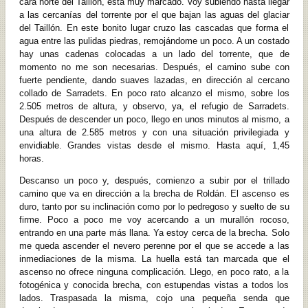
cara norte del Taillón, está muy marcado. Voy subiendo hasta llegar
a las cercanías del torrente por el que bajan las aguas del glaciar
del Taillón. En este bonito lugar cruzo las cascadas que forma el
agua entre las pulidas piedras, remojándome un poco. A un costado
hay unas cadenas colocadas a un lado del torrente, que de
momento no me son necesarias. Después, el camino sube con
fuerte pendiente, dando suaves lazadas, en dirección al cercano
collado de Sarradets. En poco rato alcanzo el mismo, sobre los
2.505 metros de altura, y observo, ya, el refugio de Sarradets.
Después de descender un poco, llego en unos minutos al mismo, a
una altura de 2.585 metros y con una situación privilegiada y
envidiable. Grandes vistas desde el mismo. Hasta aquí, 1,45
horas.
Descanso un poco y, después, comienzo a subir por el trillado
camino que va en dirección a la brecha de Roldán. El ascenso es
duro, tanto por su inclinación como por lo pedregoso y suelto de su
firme. Poco a poco me voy acercando a un murallón rocoso,
entrando en una parte más llana. Ya estoy cerca de la brecha. Solo
me queda ascender el nevero perenne por el que se accede a las
inmediaciones de la misma. La huella está tan marcada que el
ascenso no ofrece ninguna complicación. Llego, en poco rato, a la
fotogénica y conocida brecha, con estupendas vistas a todos los
lados. Traspasada la misma, cojo una pequeña senda que