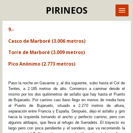
Ir
PIRINEOS
al
contenido
principal
9.-
Casco de Marboré (3.006 metros)
Torre de Marboré (3.009 metros)
Pico Anónimo (2.773 metros)
Paso la noche en Gavarnie y, al día siguiente, subo hasta el Col de
Tentes, a 2.185 metros de alto. Comienzo a caminar desde el
mismo por los dos quilómetros de asfalto que hay hasta el Puerto
de Bujaruelo. Por camino casi llano llego en menos de media hora
al Puerto de Bujaruelo, situado a 2.270 metros de altura,
separación entre Francia y España. Después, dejo el asfalto y giro
hacia la izquierda tomando el ancho y perfecto camino, pero con
algunos altibajos, que lleva al refugio de Sarradets. El trayecto es
largo pero con poca pendiente y el sendero, que va recorriendo la