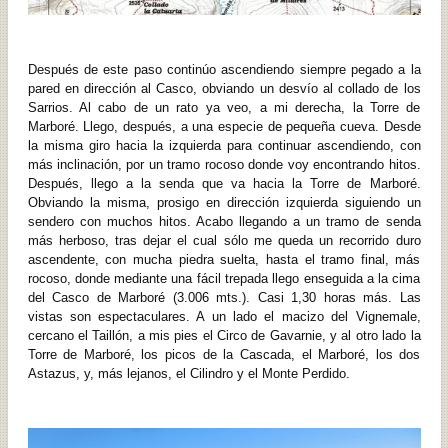
Después de este paso continúo ascendiendo siempre pegado a la
pared en dirección al Casco, obviando un desvío al collado de los
Sarrios. Al cabo de un rato ya veo, a mi derecha, la Torre de
Marboré. Llego, después, a una especie de pequeña cueva. Desde
la misma giro hacia la izquierda para continuar ascendiendo, con
más inclinación, por un tramo rocoso donde voy encontrando hitos.
Después, llego a la senda que va hacia la Torre de Marboré.
Obviando la misma, prosigo en dirección izquierda siguiendo un
sendero con muchos hitos. Acabo llegando a un tramo de senda
más herboso, tras dejar el cual sólo me queda un recorrido duro
ascendente, con mucha piedra suelta, hasta el tramo final, más
rocoso, donde mediante una fácil trepada llego enseguida a la cima
del Casco de Marboré (3.006 mts.). Casi 1,30 horas más. Las
vistas son espectaculares. A un lado el macizo del Vignemale,
cercano el Taillón, a mis pies el Circo de Gavarnie, y al otro lado la
Torre de Marboré, los picos de la Cascada, el Marboré, los dos
Astazus, y, más lejanos, el Cilindro y el Monte Perdido.