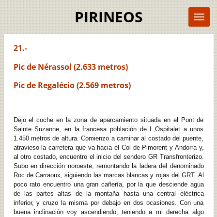
Ir
PIRINEOS
al
contenido
principal
21.-
Pic de Nérassol (2.633 metros)
Pic de Regalécio (2.569 metros)
Dejo el coche en la zona de aparcamiento situada en el Pont de
Sainte Suzanne, en la francesa población de L,Ospitalet a unos
1.450 metros de altura. Comienzo a caminar al costado del puente,
atravieso la carretera que va hacia el Col de Pimorent y Andorra y,
al otro costado, encuentro el inicio del sendero GR Transfronterizo.
Subo en dirección noroeste, remontando la ladera del denominado
Roc de Carraoux, siguiendo las marcas blancas y rojas del GRT. Al
poco rato encuentro una gran cañería, por la que desciende agua
de las partes altas de la montaña hasta una central eléctrica
inferior, y cruzo la misma por debajo en dos ocasiones. Con una
buena inclinación voy ascendiendo, teniendo a mi derecha algo