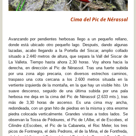
Cima del Pic de Nérassol
Avanzando por pendientes herbosas llego a un pequeño rellano,
donde está ubicado otro pequeño lago. Después, dando algunas
lazadas, acabo llegando a la Portella del Siscar, amplio collado
situado a 2.440 metros de altura, que separa la Vall del Siscar de
La Valleta. Tiempo hasta ahora 2,30 horas. Voy ahora hacia la
derecha, en dirección al Pic de Nérassol. Tras una fuerte subida
por una zona algo precaria, con diversos estrechos caminos,
traspaso una cota cercana a los 2.600 metros situada en la
vertiente izquierda de la montaña, en la que hay un visible hito. Un
suave descenso, seguido de una última subida por una pala
herbosa me deja en la cima del Pic de Nérassol (2.633 mts.), tras
más de 3,30 horas de ascenso. Es una cima muy ancha,
redondeada, con un gran hito de piedras en la misma y otra enorme
piedra colocada verticalmente. Grandes vistas a todos lados. Se
observan la Tossa de Pédoures, el Pic de l,Albe, el de Escobes, el
Cilindre d,Escobes, el Pic de la Cabaneta, el Roc Meler, los tres
picos de Fontnegra, el dels Pedrons, el de la Mina, el de Fontfreda,