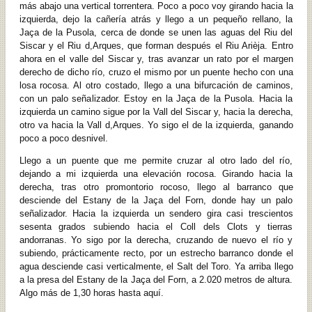
más abajo una vertical torrentera. Poco a poco voy girando hacia la
izquierda, dejo la cañería atrás y llego a un pequeño rellano, la
Jaça de la Pusola, cerca de donde se unen las aguas del Riu del
Siscar y el Riu d,Arques, que forman después el Riu Arièja. Entro
ahora en el valle del Siscar y, tras avanzar un rato por el margen
derecho de dicho río, cruzo el mismo por un puente hecho con una
losa rocosa. Al otro costado, llego a una bifurcación de caminos,
con un palo señalizador. Estoy en la Jaça de la Pusola. Hacia la
izquierda un camino sigue por la Vall del Siscar y, hacia la derecha,
otro va hacia la Vall d,Arques. Yo sigo el de la izquierda, ganando
poco a poco desnivel.
Llego a un puente que me permite cruzar al otro lado del río,
dejando a mi izquierda una elevación rocosa. Girando hacia la
derecha, tras otro promontorio rocoso, llego al barranco que
desciende del Estany de la Jaça del Forn, donde hay un palo
señalizador. Hacia la izquierda un sendero gira casi trescientos
sesenta grados subiendo hacia el Coll dels Clots y tierras
andorranas. Yo sigo por la derecha, cruzando de nuevo el río y
subiendo, prácticamente recto, por un estrecho barranco donde el
agua desciende casi verticalmente, el Salt del Toro. Ya arriba llego
a la presa del Estany de la Jaça del Forn, a 2.020 metros de altura.
Algo más de 1,30 horas hasta aquí.