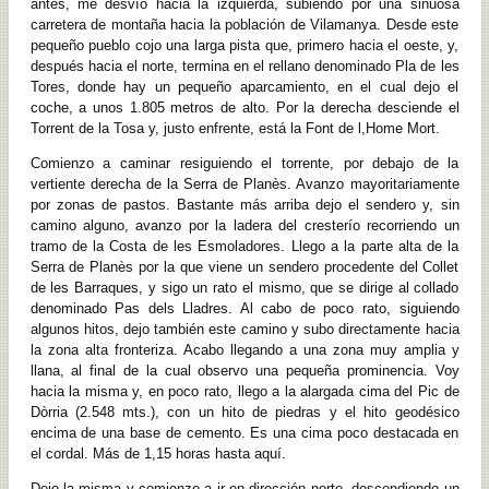
antes, me desvío hacia la izquierda, subiendo por una sinuosa
carretera de montaña hacia la población de Vilamanya. Desde este
pequeño pueblo cojo una larga pista que, primero hacia el oeste, y,
después hacia el norte, termina en el rellano denominado Pla de les
Tores, donde hay un pequeño aparcamiento, en el cual dejo el
coche, a unos 1.805 metros de alto. Por la derecha desciende el
Torrent de la Tosa y, justo enfrente, está la Font de l,Home Mort.
Comienzo a caminar resiguiendo el torrente, por debajo de la
vertiente derecha de la Serra de Planès. Avanzo mayoritariamente
por zonas de pastos. Bastante más arriba dejo el sendero y, sin
camino alguno, avanzo por la ladera del cresterío recorriendo un
tramo de la Costa de les Esmoladores. Llego a la parte alta de la
Serra de Planès por la que viene un sendero procedente del Collet
de les Barraques, y sigo un rato el mismo, que se dirige al collado
denominado Pas dels Lladres. Al cabo de poco rato, siguiendo
algunos hitos, dejo también este camino y subo directamente hacia
la zona alta fronteriza. Acabo llegando a una zona muy amplia y
llana, al final de la cual observo una pequeña prominencia. Voy
hacia la misma y, en poco rato, llego a la alargada cima del Pic de
Dòrria (2.548 mts.), con un hito de piedras y el hito geodésico
encima de una base de cemento. Es una cima poco destacada en
el cordal. Más de 1,15 horas hasta aquí.
Dejo la misma y comienzo a ir en dirección norte, descendiendo un