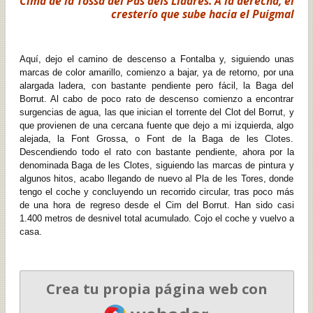
Cima de la Tossa del Pas dels Lladres. A la derecha, el
cresterío que sube hacia el Puigmal
Aquí, dejo el camino de descenso a Fontalba y, siguiendo unas
marcas de color amarillo, comienzo a bajar, ya de retorno, por una
alargada ladera, con bastante pendiente pero fácil, la Baga del
Borrut. Al cabo de poco rato de descenso comienzo a encontrar
surgencias de agua, las que inician el torrente del Clot del Borrut, y
que provienen de una cercana fuente que dejo a mi izquierda, algo
alejada, la Font Grossa, o Font de la Baga de les Clotes.
Descendiendo todo el rato con bastante pendiente, ahora por la
denominada Baga de les Clotes, siguiendo las marcas de pintura y
algunos hitos, acabo llegando de nuevo al Pla de les Tores, donde
tengo el coche y concluyendo un recorrido circular, tras poco más
de una hora de regreso desde el Cim del Borrut. Han sido casi
1.400 metros de desnivel total acumulado. Cojo el coche y vuelvo a
casa.
Crea tu propia página web con
Webador