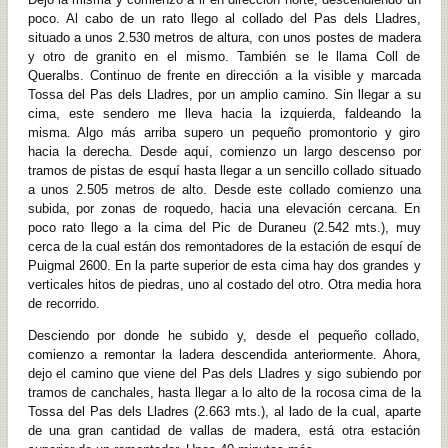
poco. Al cabo de un rato llego al collado del Pas dels Lladres,
situado a unos 2.530 metros de altura, con unos postes de madera
y otro de granito en el mismo. También se le llama Coll de
Queralbs. Continuo de frente en dirección a la visible y marcada
Tossa del Pas dels Lladres, por un amplio camino. Sin llegar a su
cima, este sendero me lleva hacia la izquierda, faldeando la
misma. Algo más arriba supero un pequeño promontorio y giro
hacia la derecha. Desde aquí, comienzo un largo descenso por
tramos de pistas de esquí hasta llegar a un sencillo collado situado
a unos 2.505 metros de alto. Desde este collado comienzo una
subida, por zonas de roquedo, hacia una elevación cercana. En
poco rato llego a la cima del Pic de Duraneu (2.542 mts.), muy
cerca de la cual están dos remontadores de la estación de esquí de
Puigmal 2600. En la parte superior de esta cima hay dos grandes y
verticales hitos de piedras, uno al costado del otro. Otra media hora
de recorrido.
Desciendo por donde he subido y, desde el pequeño collado,
comienzo a remontar la ladera descendida anteriormente. Ahora,
dejo el camino que viene del Pas dels Lladres y sigo subiendo por
tramos de canchales, hasta llegar a lo alto de la rocosa cima de la
Tossa del Pas dels Lladres (2.663 mts.), al lado de la cual, aparte
de una gran cantidad de vallas de madera, está otra estación