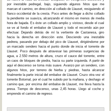
por inestable pedregal, bajo, siguiendo algunos hitos que me
marcan el camino, en dirección al collado de Llauset, resiguiendo el
flanco occidental de la cresta. Poco antes de llegar a dicho collado
la pendiente se suaviza, alcanzando el mismo en menos de media
hora de bajada. Es éste un collado amplio y vistoso, desde el cual
se ve al fondo el embalse de Llauset y todo el recorrido aún por
efectuar. Dejando detrás de mí la vertiente de Castanesa, giro
hacia la derecha en dirección este. Desciendo una inestable
pedrera, pasando por debajo del pico de Llauset, dirigiéndome por
un marcado sendero hacia el punto donde de inicia el torrente de
Llauset. Poco después de atravesar las primeras surgencias de
agua, a 2.550 metros de altura, cruzo el cauce del torrente, entre
un caos de bloques de piedra, hacia su parte izquierda. A partir de
aquí el descenso se torna más suave. Avanzo por un sendero, con
algunos hitos, por terreno de hierba y piedras, hasta alcanzar
finalmente la parte inicial del embalse de Llauset. Cruzo otra vez el
torrente Botornal, por el cual he subido por la mañana, y deshago el
camino que, por encima del embalse de Llauset, me lleva hasta la
presa. Tiempo de descenso, unas 2,45 horas. Llego al coche y
emprendo el camino de regreso.