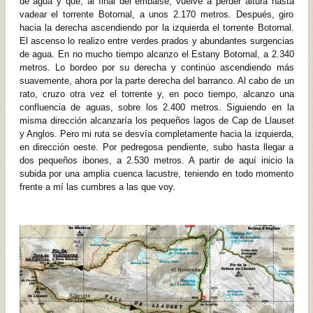
de agua y que, al final del embalse, vuelve a perder altura hasta
vadear el torrente Botornal, a unos 2.170 metros. Después, giro
hacia la derecha ascendiendo por la izquierda el torrente Botornal.
El ascenso lo realizo entre verdes prados y abundantes surgencias
de agua. En no mucho tiempo alcanzo el Estany Botornal, a 2.340
metros. Lo bordeo por su derecha y continúo ascendiendo más
suavemente, ahora por la parte derecha del barranco. Al cabo de un
rato, cruzo otra vez el torrente y, en poco tiempo, alcanzo una
confluencia de aguas, sobre los 2.400 metros. Siguiendo en la
misma dirección alcanzaría los pequeños lagos de Cap de Llauset
y Anglos. Pero mi ruta se desvía completamente hacia la izquierda,
en dirección oeste. Por pedregosa pendiente, subo hasta llegar a
dos pequeños ibones, a 2.530 metros. A partir de aquí inicio la
subida por una amplia cuenca lacustre, teniendo en todo momento
frente a mí las cumbres a las que voy.