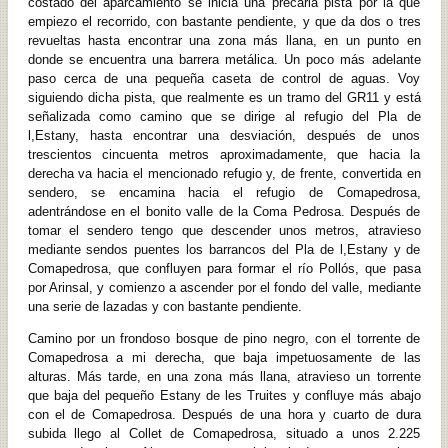
costado del aparcamiento se inicia una precaria pista por la que
empiezo el recorrido, con bastante pendiente, y que da dos o tres
revueltas hasta encontrar una zona más llana, en un punto en
donde se encuentra una barrera metálica. Un poco más adelante
paso cerca de una pequeña caseta de control de aguas. Voy
siguiendo dicha pista, que realmente es un tramo del GR11 y está
señalizada como camino que se dirige al refugio del Pla de
l,Estany, hasta encontrar una desviación, después de unos
trescientos cincuenta metros aproximadamente, que hacia la
derecha va hacia el mencionado refugio y, de frente, convertida en
sendero, se encamina hacia el refugio de Comapedrosa,
adentrándose en el bonito valle de la Coma Pedrosa. Después de
tomar el sendero tengo que descender unos metros, atravieso
mediante sendos puentes los barrancos del Pla de l,Estany y de
Comapedrosa, que confluyen para formar el río Pollós, que pasa
por Arinsal, y comienzo a ascender por el fondo del valle, mediante
una serie de lazadas y con bastante pendiente.
Camino por un frondoso bosque de pino negro, con el torrente de
Comapedrosa a mi derecha, que baja impetuosamente de las
alturas. Más tarde, en una zona más llana, atravieso un torrente
que baja del pequeño Estany de les Truites y confluye más abajo
con el de Comapedrosa. Después de una hora y cuarto de dura
subida llego al Collet de Comapedrosa, situado a unos 2.225