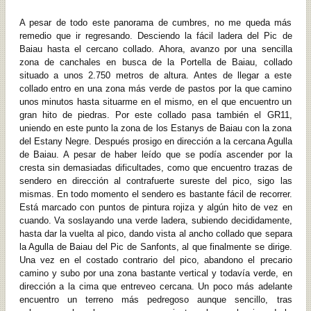
A pesar de todo este panorama de cumbres, no me queda más
remedio que ir regresando. Desciendo la fácil ladera del Pic de
Baiau hasta el cercano collado. Ahora, avanzo por una sencilla
zona de canchales en busca de la Portella de Baiau, collado
situado a unos 2.750 metros de altura. Antes de llegar a este
collado entro en una zona más verde de pastos por la que camino
unos minutos hasta situarme en el mismo, en el que encuentro un
gran hito de piedras. Por este collado pasa también el GR11,
uniendo en este punto la zona de los Estanys de Baiau con la zona
del Estany Negre. Después prosigo en dirección a la cercana Agulla
de Baiau. A pesar de haber leído que se podía ascender por la
cresta sin demasiadas dificultades, como que encuentro trazas de
sendero en dirección al contrafuerte sureste del pico, sigo las
mismas. En todo momento el sendero es bastante fácil de recorrer.
Está marcado con puntos de pintura rojiza y algún hito de vez en
cuando. Va soslayando una verde ladera, subiendo decididamente,
hasta dar la vuelta al pico, dando vista al ancho collado que separa
la Agulla de Baiau del Pic de Sanfonts, al que finalmente se dirige.
Una vez en el costado contrario del pico, abandono el precario
camino y subo por una zona bastante vertical y todavía verde, en
dirección a la cima que entreveo cercana. Un poco más adelante
encuentro un terreno más pedregoso aunque sencillo, tras