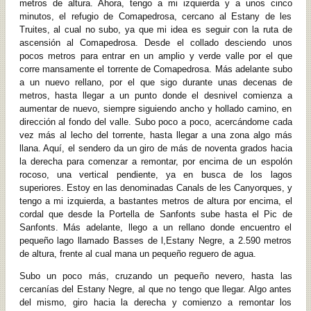
metros de altura. Ahora, tengo a mi izquierda y a unos cinco
minutos, el refugio de Comapedrosa, cercano al Estany de les
Truites, al cual no subo, ya que mi idea es seguir con la ruta de
ascensión al Comapedrosa. Desde el collado desciendo unos
pocos metros para entrar en un amplio y verde valle por el que
corre mansamente el torrente de Comapedrosa. Más adelante subo
a un nuevo rellano, por el que sigo durante unas decenas de
metros, hasta llegar a un punto donde el desnivel comienza a
aumentar de nuevo, siempre siguiendo ancho y hollado camino, en
dirección al fondo del valle. Subo poco a poco, acercándome cada
vez más al lecho del torrente, hasta llegar a una zona algo más
llana. Aquí, el sendero da un giro de más de noventa grados hacia
la derecha para comenzar a remontar, por encima de un espolón
rocoso, una vertical pendiente, ya en busca de los lagos
superiores. Estoy en las denominadas Canals de les Canyorques, y
tengo a mi izquierda, a bastantes metros de altura por encima, el
cordal que desde la Portella de Sanfonts sube hasta el Pic de
Sanfonts. Más adelante, llego a un rellano donde encuentro el
pequeño lago llamado Basses de l,Estany Negre, a 2.590 metros
de altura, frente al cual mana un pequeño reguero de agua.
Subo un poco más, cruzando un pequeño nevero, hasta las
cercanías del Estany Negre, al que no tengo que llegar. Algo antes
del mismo, giro hacia la derecha y comienzo a remontar los