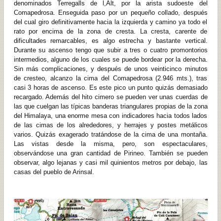
denominados Terregalls de l,Alt, por la arista sudoeste del
Comapedrosa. Enseguida paso por un pequeño collado, después
del cual giro definitivamente hacia la izquierda y camino ya todo el
rato por encima de la zona de cresta. La cresta, carente de
dificultades remarcables, es algo estrecha y bastante vertical.
Durante su ascenso tengo que subir a tres o cuatro promontorios
intermedios, alguno de los cuales se puede bordear por la derecha.
Sin más complicaciones, y después de unos veinticinco minutos
de cresteo, alcanzo la cima del Comapedrosa (2.946 mts.), tras
casi 3 horas de ascenso. Es este pico un punto quizás demasiado
recargado. Además del hito cimero se pueden ver unas cuerdas de
las que cuelgan las típicas banderas triangulares propias de la zona
del Himalaya, una enorme mesa con indicadores hacia todos lados
de las cimas de los alrededores, y herrajes y postes metálicos
varios. Quizás exagerado tratándose de la cima de una montaña.
Las vistas desde la misma, pero, son espectaculares,
observándose una gran cantidad de Pirineo. También se pueden
observar, algo lejanas y casi mil quinientos metros por debajo, las
casas del pueblo de Arinsal.