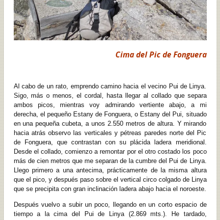
Cima del Pic de Fonguera
Al cabo de un rato, emprendo camino hacia el vecino Pui de Linya.
Sigo, más o menos, el cordal, hasta llegar al collado que separa
ambos picos, mientras voy admirando vertiente abajo, a mi
derecha, el pequeño Estany de Fonguera, o Estany del Pui, situado
en una pequeña cubeta, a unos 2.550 metros de altura. Y mirando
hacia atrás observo las verticales y pétreas paredes norte del Pic
de Fonguera, que contrastan con su plácida ladera meridional.
Desde el collado, comienzo a remontar por el otro costado los poco
más de cien metros que me separan de la cumbre del Pui de Linya.
Llego primero a una antecima, prácticamente de la misma altura
que el pico, y después paso sobre el vertical circo colgado de Linya
que se precipita con gran inclinación ladera abajo hacia el noroeste.
Después vuelvo a subir un poco, llegando en un corto espacio de
tiempo a la cima del Pui de Linya (2.869 mts.). He tardado,