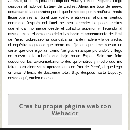
Alcanzo, al fin, la pista que baja del Estany Tort de Peguera. Llego
después al lado del Estany de Lladres. Ahora me toca de nuevo
desandar el llano camino por el que he venido por la mañana, hasta
llegar otra vez al túnel que vuelvo a atravesar, ahora en sentido
contrario. Después del túnel me toca ascender los pocos metros
que el camino pierde desde el colladito superior y, llegando al
mismo, inicio el descenso definitivo hacia el aparcamiento del Prat
de Pierró. Sobrepaso las dos cabañas, la de madera y la de piedra,
el depósito regulador que ahora me fijo en que tiene puesto un
cartel que dice algo así como “peligro, estanque profundo”, y llego
de nuevo a la tubería que baja hasta Espot. Solo me falta
descender los aproximadamente dos quilómetros y medio que me
faltan para alcanzar al aparcamiento de Prat de Pierró, al que llego
en unas 3 horas de descenso total. Bajo después hasta Espot y,
desde aquí, vuelvo a casa.
Crea tu propia página web con
Webador