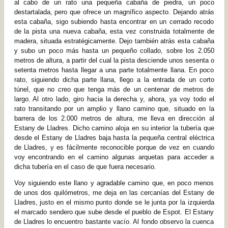
al cabo de un rato una pequeña cabaña de piedra, un poco
destartalada, pero que ofrece un magnífico aspecto. Dejando atrás
esta cabaña, sigo subiendo hasta encontrar en un cerrado recodo
de la pista una nueva cabaña, esta vez construida totalmente de
madera, situada estratégicamente. Dejo también atrás esta cabaña
y subo un poco más hasta un pequeño collado, sobre los 2.050
metros de altura, a partir del cual la pista desciende unos sesenta o
setenta metros hasta llegar a una parte totalmente llana. En poco
rato, siguiendo dicha parte llana, llego a la entrada de un corto
túnel, que no creo que tenga más de un centenar de metros de
largo. Al otro lado, giro hacia la derecha y, ahora, ya voy todo el
rato transitando por un amplio y llano camino que, situado en la
barrera de los 2.000 metros de altura, me lleva en dirección al
Estany de Lladres. Dicho camino aloja en su interior la tubería que
desde el Estany de Lladres baja hasta la pequeña central eléctrica
de Lladres, y es fácilmente reconocible porque de vez en cuando
voy encontrando en el camino algunas arquetas para acceder a
dicha tubería en el caso de que fuera necesario.
Voy siguiendo este llano y agradable camino que, en poco menos
de unos dos quilómetros, me deja en las cercanías del Estany de
Lladres, justo en el mismo punto donde se le junta por la izquierda
el marcado sendero que sube desde el pueblo de Espot. El Estany
de Lladres lo encuentro bastante vacío. Al fondo observo la cuenca