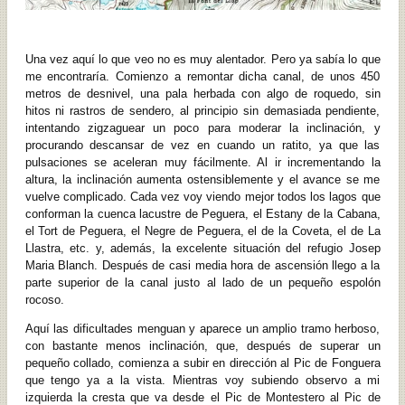
Una vez aquí lo que veo no es muy alentador. Pero ya sabía lo que
me encontraría. Comienzo a remontar dicha canal, de unos 450
metros de desnivel, una pala herbada con algo de roquedo, sin
hitos ni rastros de sendero, al principio sin demasiada pendiente,
intentando zigzaguear un poco para moderar la inclinación, y
procurando descansar de vez en cuando un ratito, ya que las
pulsaciones se aceleran muy fácilmente. Al ir incrementando la
altura, la inclinación aumenta ostensiblemente y el avance se me
vuelve complicado. Cada vez voy viendo mejor todos los lagos que
conforman la cuenca lacustre de Peguera, el Estany de la Cabana,
el Tort de Peguera, el Negre de Peguera, el de la Coveta, el de La
Llastra, etc. y, además, la excelente situación del refugio Josep
Maria Blanch. Después de casi media hora de ascensión llego a la
parte superior de la canal justo al lado de un pequeño espolón
rocoso.
Aquí las dificultades menguan y aparece un amplio tramo herboso,
con bastante menos inclinación, que, después de superar un
pequeño collado, comienza a subir en dirección al Pic de Fonguera
que tengo ya a la vista. Mientras voy subiendo observo a mi
izquierda la cresta que va desde el Pic de Montestero al Pic de