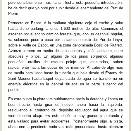
pero sensiblemente más llana. Hecha esta pequeña introducción,
he de decir que yo opté por subir desde el aparcamiento del Prat de
Pierró.
Pernocto en Espot. A la mañana siguiente cojo el coche y subo
hasta dicho parking, a unos 1.630 metros de alto. Comienzo el
ascenso por el ancho camino forestal que, con un desnivel regular,
va subiendo poco a poco por la ladera noreste del Pui de Linya,
sobre el valle de Espot, en una zona denominada Bosc de Riufred.
Avanzo primero en medio de altos abetos y, más adelante, entre
abedules y pinos. En alguno de los pinos sorprendo algunas
pequeñas ardillas de oscuro pelaje que, asustadas, suben
rápidamente hacia las copas de los mismos. Al cabo de algo más
de media hora llego hasta la tubería que baja desde el Estany de
Sant Maurici hasta Espot cuya caída de agua se transforma en
energía eléctrica en la central situada en la parte superior del
pueblo.
En este punto la pista vira súbitamente hacia la derecha y llanea un
buen trecho hasta girar de nuevo, ahora hacia la izquierda,
resiguiendo el contorno del depósito regulador del agua que se
vierte tubería abajo. Es este depósito muy grande y profundo y
está vallado para evitar accidentes. Posteriormente sigo la pista,
ahora con la pendiente cada vez más pronunciada, hasta alcanzar