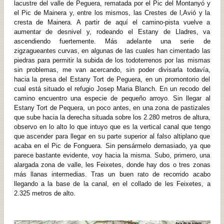
lacustre del valle de Peguera, rematada por el Pic del Montanyó y
el Pic de Mainera y, entre los mismos, las Crestes de l,Avió y la
cresta de Mainera. A partir de aquí el camino-pista vuelve a
aumentar de desnivel y, rodeando el Estany de Lladres, va
ascendiendo fuertemente. Más adelante una serie de
zigzagueantes curvas, en algunas de las cuales han cimentado las
piedras para permitir la subida de los todoterrenos por las mismas
sin problemas, me van acercando, sin poder divisarla todavía,
hacia la presa del Estany Tort de Peguera, en un promontorio del
cual está situado el refugio Josep Maria Blanch. En un recodo del
camino encuentro una especie de pequeño arroyo. Sin llegar al
Estany Tort de Pequera, un poco antes, en una zona de pastizales
que sube hacia la derecha situada sobre los 2.280 metros de altura,
observo en lo alto lo que intuyo que es la vertical canal que tengo
que ascender para llegar en su parte superior al falso altiplano que
acaba en el Pic de Fonguera. Sin pensármelo demasiado, ya que
parece bastante evidente, voy hacia la misma. Subo, primero, una
alargada zona de valle, les Feixetes, donde hay dos o tres zonas
más llanas intermedias. Tras un buen rato de recorrido acabo
llegando a la base de la canal, en el collado de les Feixetes, a
2.325 metros de alto.