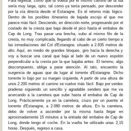
Para regresar, como que la vuelta por el mismo camino de la ida
sería muy larga, opto, tal como ya tenía pensado, por descender
por la vía directa desde el Estaragne. Es el retorno más lógico.
Dentro de los posibles itinerarios de bajada escojo el que me
parece más fácil. Desciendo, en dirección norte, progresando por el
costado de la cresta que baja desde el pico hasta el embalse de
Cap de Long. Tras pasar una brecha, subo al mismo filo de la
cresta, no muy complicada, llegando al cabo de un cierto tiempo a
las inmediaciones del Col d'Estaragne, situado a 2.835 metros de
alto. Aquí, en medio de grandes bloques, giro hacia la derecha y
voy a buscar una canal que baja al lado de un nuevo espolón
perpendicular a la cresta por la que bajaba antes. El terreno, algo
descompuesto, obliga a parar atención. Al rato, encuentro la
surgencia de aguas que da lugar al torrente d'Estaragne. Dicho
torrente lo bajo por su margen izquierda. A partir de una altura de
unos 2.200 metros el camino se vuelve más fácil. Bajo por verdes
praderas siguiendo un sencillo y agradable sendero que me va
acercando a la carretera que sube hasta el embalse de Cap de
Long. Prácticamente ya en la carretera, cruzo por un puente el
torrente d'Estaragne, a 2.080 metros de altura. En la carretera,
debo de volver a ascender por la misma hasta llegar en
aproximadamente 15 minutos a la entrada del embalse de Cap de
Long, donde tengo el coche. En la vuelta he utilizado unas 2,15
horas. Después, regreso a casa.