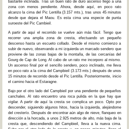
bastante inclinada. Tras un buen rato de duro ascenso llego a una
zona con menos pendiente. Ahora, desde aquí, en poco rato
alcanzo la cima del Pic Lentilla (3.157 mts.), tras unos 45 minutos
desde que dejara el Maou. Es esta cima una especie de punta
suroeste del Pic Cambieil.
A partir de aquí el recorrido se vuelve aún más fácil. Tengo que
recorrer una amplia zona de cresta, efectuando un pequeño
descenso hasta un escueto collado. Desde el mismo comienzo a
subir de nuevo, observando a mi izquierda un marcado sendero que
proviene de las zonas bajas de la montaña, de las cercanías del
Gourg de Cap de Long. Al cabo de un rato me incorporo al mismo.
Un ascenso final por el sencillo sendero, poco inclinado, me lleva
en poco rato a la cima del Campbieil (3.173 mts.) después de unos
15 minutos de recorrido desde el Pic Lentilla. Posteriormente, inicio
el camino hacia el Estaragne.
Bajo por el otro lado del Campbieil por una pendiente de pequeños
canchales. Al rato encuentro una roca pulida en la que hay que
vigilar. A partir de aquí la cresta se complica un poco. Opto por
descender, siguiendo algunos hitos, hacia la izquierda, alejándome
del cresterío. Después de encontrar aún algo de nieve, flanqueo en
dirección a la horcada, a unos 2.925 metros de alto, más baja de la
cresta que, descendiendo del Campbieil, lleva a la nueva cima.